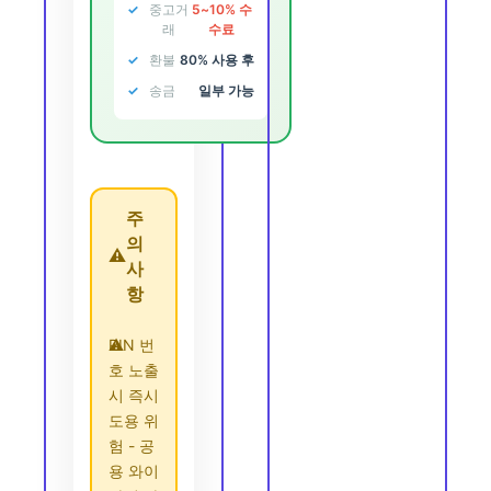
중고거
5~10% 수
래
수료
환불
80% 사용 후
송금
일부 가능
주
의
⚠️
사
항
PIN 번
호 노출
시 즉시
도용 위
험 - 공
용 와이