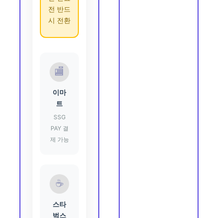
전 반드
시 전환
🏬
이마
트
SSG
PAY 결
제 가능
☕
스타
벅스