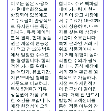
미로운 점은 사용처
합니다. 주요 백화점
가 현대백화점으로
대비 거래량이 현저
한정되어 있음에도
히 적어 중고 시장에
수수료율이 안정적으
서 수수료가 15~20%
로 유지된다는 특징
까지 상승하며, 매수
입니다. 유통 데이터
자를 찾는 데 상당한
분석 결과, 현대 상품
시간이 소요됩니다.
권은 계절적 변동성
특히 온라인 거래 시
이 적고 7~12% 범위
위조 상품권이나 사
에서 일정한 수수료
기 거래 위험이 높아
를 형성합니다. 합리
각별한 주의가 필요
적인 거래를 위해서
합니다. 공식 매장에
는 액면가, 유효기간,
서의 잔액 환급은 원
지류/모바일 형태를
칙적으로 가능하나,
기준으로 비교하되,
지점 수가 제한적이
특히 5만원권 지류
어 접근성이 떨어집
상품권이 가장 유리
니다. 거래 전 반드시
한 조건을 보입니다.
발행처 고객센터를
매장 한정성이 오히
통해 정품 여부와 잔