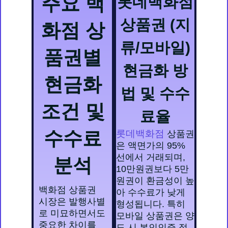
주요 백
롯데백화점
상품권 (지
화점 상
류/모바일)
품권별
현금화 방
현금화
법 및 수수
조건 및
료율
수수료
롯데백화점
상품권
은 액면가의 95%
선에서 거래되며,
분석
10만원권보다 5만
원권이 환금성이 높
백화점 상품권
아 수수료가 낮게
시장은 발행사별
형성됩니다. 특히
로 미묘하면서도
모바일 상품권은 양
중요한 차이를
도 시 본인인증 절