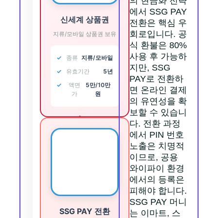
의 현금화 전략
에서 SSG PAY
신세계 상품권
전환은 핵심 우
회로입니다. 공
지류/모바일 상품권 보유
식 환불은 80%
사용 후 가능하
종류
지류/모바일
지만, SSG
유효기간
5년
PAY로 전환하
액면
5만/10만
면 온라인 결제
가
원
의 유연성을 확
보할 수 있습니
→
다. 전환 과정
에서 PIN 번호
노출은 치명적
이므로, 공용
💳
와이파이 환경
에서의 등록은
피해야 합니다.
SSG PAY 머니
SSG PAY 전환
는 이마트, 스