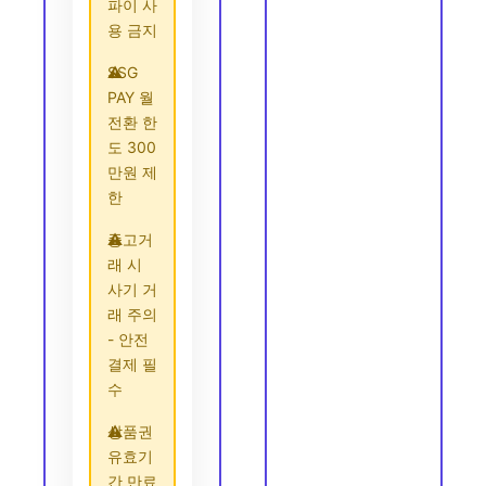
파이 사
용 금지
SSG
PAY 월
전환 한
도 300
만원 제
한
중고거
래 시
사기 거
래 주의
- 안전
결제 필
수
상품권
유효기
간 만료